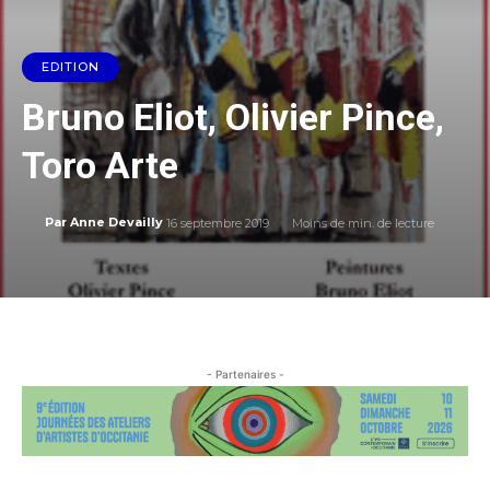
EDITION
Bruno Eliot, Olivier Pince,
Toro Arte
16 septembre 2019
Moins de
min. de lecture
Par
Anne Devailly
- Partenaires -