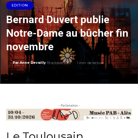
EDITION
Bernard Duvert publie
Notre-Dame au bûcher fin
novembre
19 octobre 2019
1
min. de lecture
Par
Anne Devailly
- Partenaires -
Le Toulousain