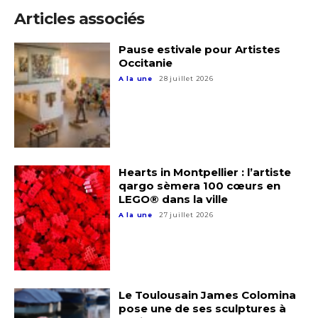
Articles associés
Pause estivale pour Artistes
Adresse email*
Occitanie
A la une
28 juillet 2026
Nom
Prénom
Adresse email*
Hearts in Montpellier : l’artiste
qargo sèmera 100 cœurs en
Statut / Organisation
LEGO® dans la ville
Nom
A la une
27 juillet 2026
J'accepte les
termes et conditions
Prénom
* Champ obligatoire
Le Toulousain James Colomina
Statut / Organisation
pose une de ses sculptures à