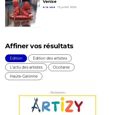
Venise
A la une
13 juillet 2026
J'accepte les
termes et conditions
* Champ obligatoire
Affiner vos résultats
Edition
Edition des artistes
L'actu des artistes
Occitanie
Haute-Garonne
- Partenaires -