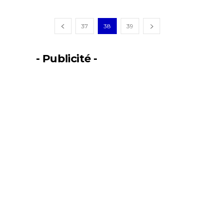
37
38
39
- Publicité -