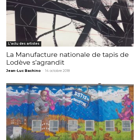
Prénom
Adresse email*
Statut / Organisation
L'actu des artistes
Nom
La Manufacture nationale de tapis de
J'accepte les
termes et conditions
Lodève s’agrandit
Prénom
Jean-Luc Bachino
-
14 octobre 2018
* Champ obligatoire
Statut / Organisation
J'accepte les
termes et conditions
* Champ obligatoire