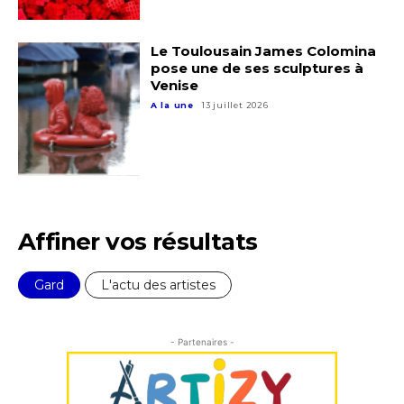
Le Toulousain James Colomina
pose une de ses sculptures à
Venise
Adresse email*
A la une
13 juillet 2026
Nom
Prénom
Affiner vos résultats
Adresse email*
Statut / Organisation
Gard
L'actu des artistes
Nom
J'accepte les
termes et conditions
- Partenaires -
Prénom
* Champ obligatoire