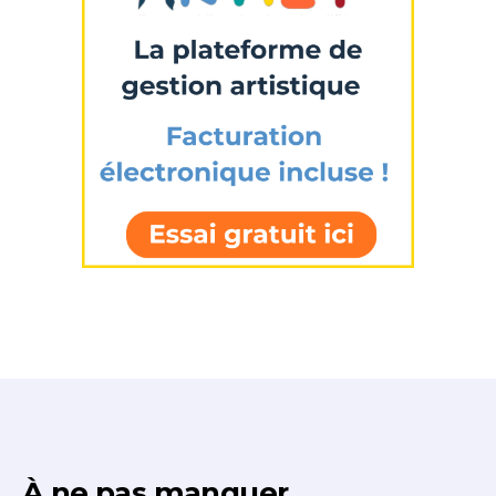
Statut / Organisation
J'accepte les
termes et conditions
* Champ obligatoire
À ne pas manquer