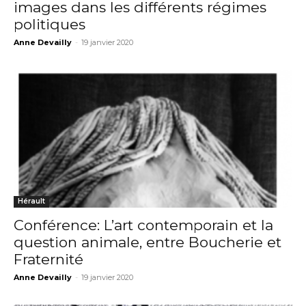
images dans les différents régimes
politiques
Anne Devailly
-
19 janvier 2020
Hérault
Conférence: L’art contemporain et la
question animale, entre Boucherie et
Fraternité
Adresse email*
Anne Devailly
-
19 janvier 2020
Nom