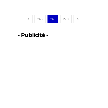
268
269
270
- Publicité -