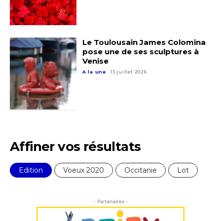
Le Toulousain James Colomina
pose une de ses sculptures à
Venise
A la une
13 juillet 2026
Affiner vos résultats
Edition
Voeux 2020
Occitanie
Lot
- Partenaires -