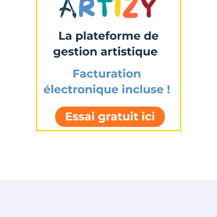
Adresse email*
Nom
Prénom
Adresse email*
Statut / Organisation
Nom
J'accepte les
termes et conditions
Prénom
* Champ obligatoire