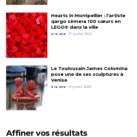
Nom
Hearts in Montpellier : l’artiste
qargo sèmera 100 cœurs en
LEGO® dans la ville
Prénom
A la une
27 juillet 2026
Adresse email*
Statut / Organisation
Nom
Le Toulousain James Colomina
J'accepte les
termes et conditions
pose une de ses sculptures à
Venise
Prénom
A la une
13 juillet 2026
* Champ obligatoire
Statut / Organisation
J'accepte les
termes et conditions
Affiner vos résultats