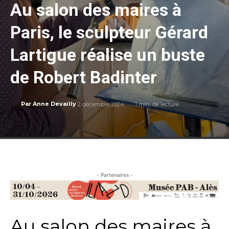
Au salon des maires à
Paris, le sculpteur Gérard
Lartigue réalise un buste
de Robert Badinter
2 décembre 2024
1
min. de lecture
Par
Anne Devailly
- Partenaires -
Au salon des maires à