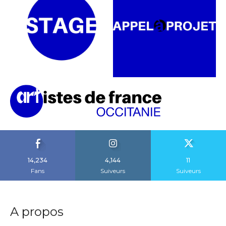
14,234
4,144
11
Fans
Suiveurs
Suiveurs
A propos