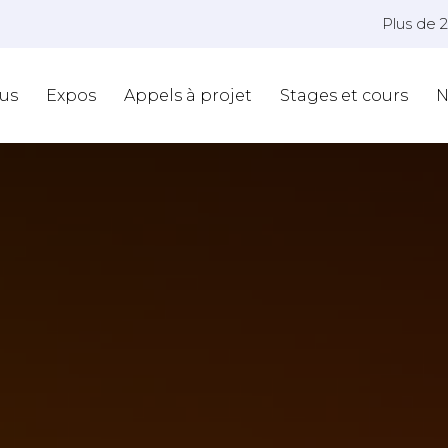
Plus de 
us
Expos
Appels à projet
Stages et cours
N