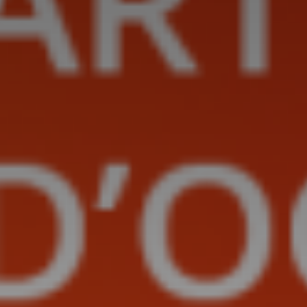
Adresse email
Nom
Adresse email
Prénom
Nom
Statut / Orga
Prénom
J'accepte l
Statut / Orga
* Champ oblig