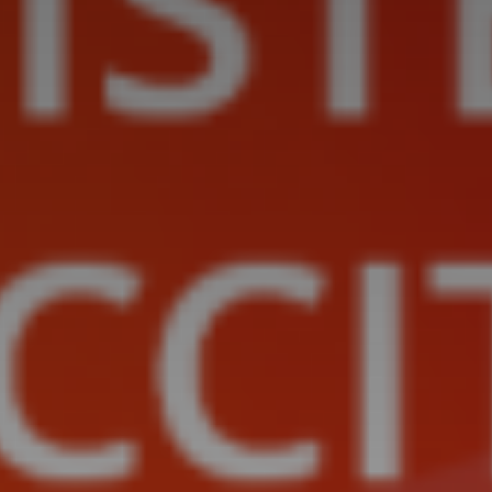
*
*
nisation
es
termes et conditions
nisation
atoire