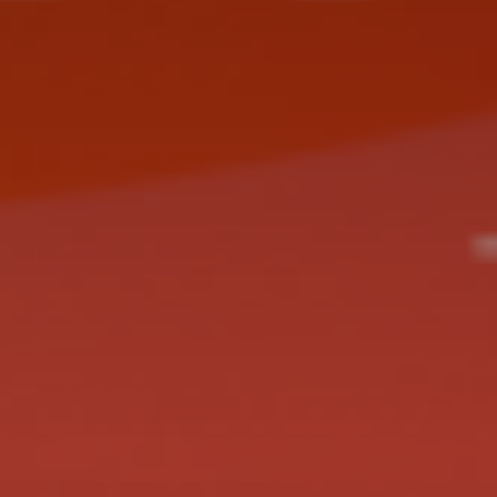
J'accepte l
* Champ oblig