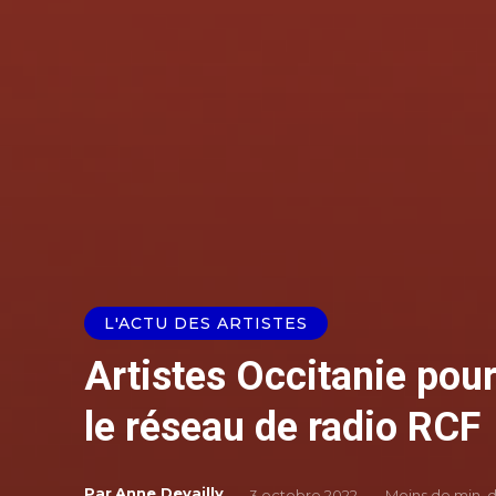
L'ACTU DES ARTISTES
Artistes Occitanie pour
le réseau de radio RCF
Par
Anne Devailly
3 octobre 2022
Moins de
min. 