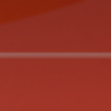
es
termes et conditions
atoire