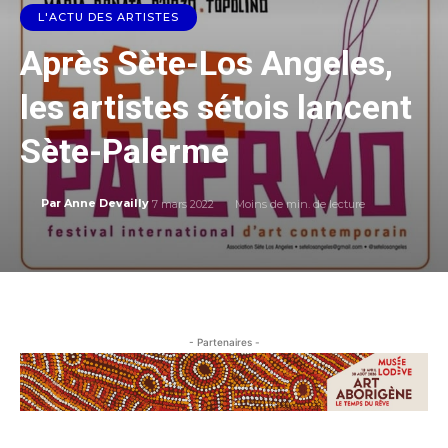
L'ACTU DES ARTISTES
Après Sète-Los Angeles,
les artistes sétois lancent
Sète-Palerme
7 mars 2022
Moins de
min. de lecture
Par
Anne Devailly
- Partenaires -