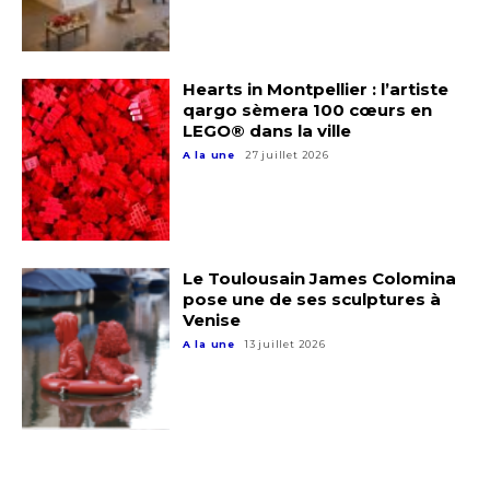
Hearts in Montpellier : l’artiste
qargo sèmera 100 cœurs en
LEGO® dans la ville
A la une
27 juillet 2026
Adresse email*
Le Toulousain James Colomina
Nom
pose une de ses sculptures à
Venise
A la une
13 juillet 2026
Prénom
Adresse email*
Statut / Organisation
Nom