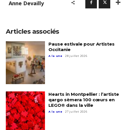
Anne Devailly
Prénom
Adresse email*
Statut / Organisation
Articles associés
Nom
Pause estivale pour Artistes
J'accepte les
termes et conditions
Occitanie
Prénom
A la une
28 juillet 2026
* Champ obligatoire
Statut / Organisation
J'accepte les
termes et conditions
Hearts in Montpellier : l’artiste
qargo sèmera 100 cœurs en
LEGO® dans la ville
* Champ obligatoire
A la une
27 juillet 2026