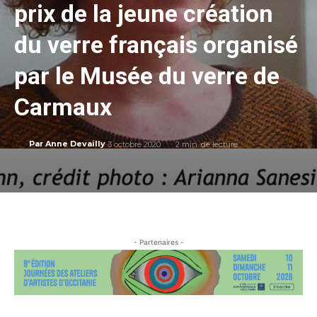
prix de la jeune création
du verre français organisé
par le Musée du verre de
Carmaux
3 octobre 2020
2
min. de lecture
Par
Anne Devailly
- Partenaires -