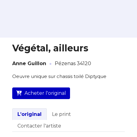
Végétal, ailleurs
·
À propos de cette œuvre
Anne Guillon
Pézenas 34120
L’artiste assume l’entière responsabilité
Oeuvre unique sur chassis toilé Diptyque
de cette annonce ainsi que la vente et
la livraison de l’œuvre originale.
Acheter l'original
Lieu où se trouve l’œuvre originale :
Pézenas 34120
L’original
Le print
Contacter l'artiste