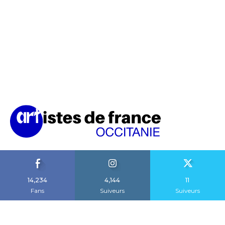
14,234
4,144
11
Fans
Suiveurs
Suiveurs
A propos