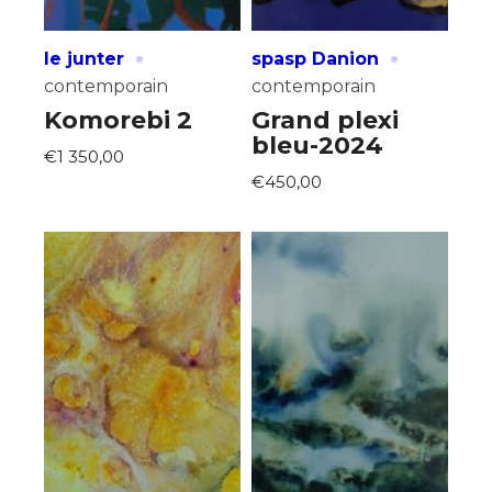
·
·
le junter
spasp Danion
contemporain
contemporain
Komorebi 2
Grand plexi
bleu-2024
€1 350,00
€450,00