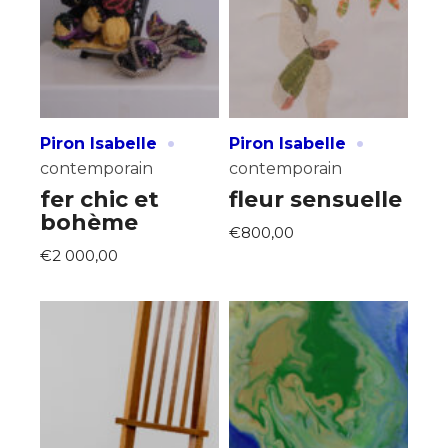
·
·
Piron Isabelle
Piron Isabelle
contemporain
contemporain
fer chic et
fleur sensuelle
bohème
Adresse email*
€800,00
€2 000,00
Nom
Prénom
Adresse email*
Statut / Organisation
Nom