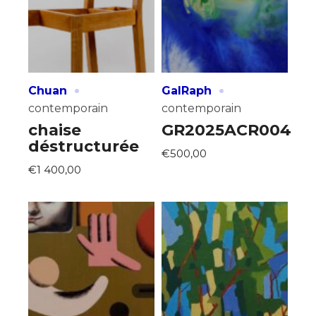
J'accepte les
termes et conditions
Prénom
* Champ obligatoire
·
·
Chuan
GalRaph
Statut / Organisation
contemporain
contemporain
chaise
GR2025ACR004
J'accepte les
termes et conditions
déstructurée
€500,00
€1 400,00
* Champ obligatoire