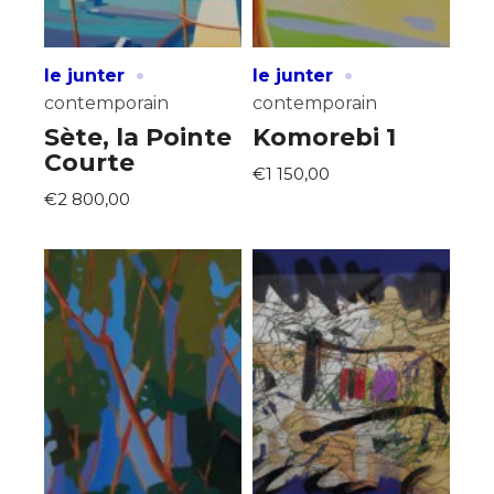
·
·
le junter
le junter
contemporain
contemporain
Sète, la Pointe
Komorebi 1
Courte
€1 150,00
€2 800,00