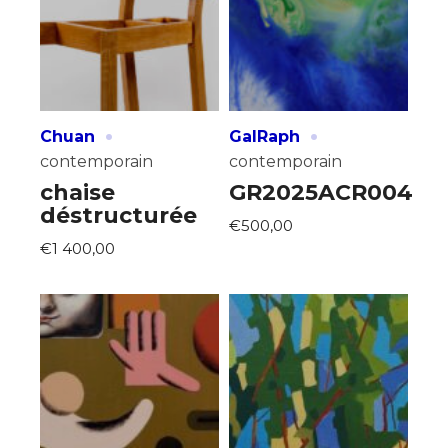
·
·
Chuan
GalRaph
contemporain
contemporain
chaise
GR2025ACR004
déstructurée
€500,00
€1 400,00