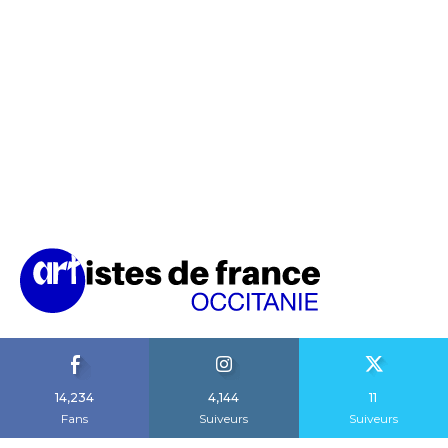
14,234
4,144
11
Fans
Suiveurs
Suiveurs