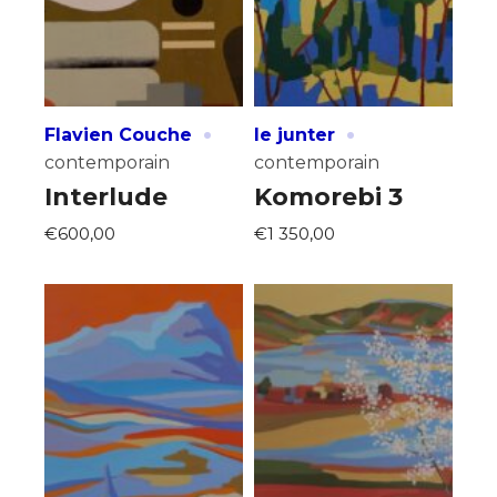
·
·
Flavien Couche
le junter
contemporain
contemporain
Interlude
Komorebi 3
€600,00
€1 350,00
Adresse email*
Nom
Prénom
Adresse email*
Statut / Organisation
Nom