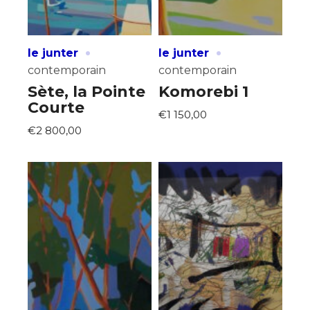
·
·
le junter
le junter
contemporain
contemporain
Sète, la Pointe
Komorebi 1
Courte
€1 150,00
€2 800,00