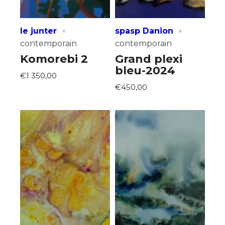
·
·
le junter
spasp Danion
contemporain
contemporain
Komorebi 2
Grand plexi
bleu-2024
€1 350,00
€450,00