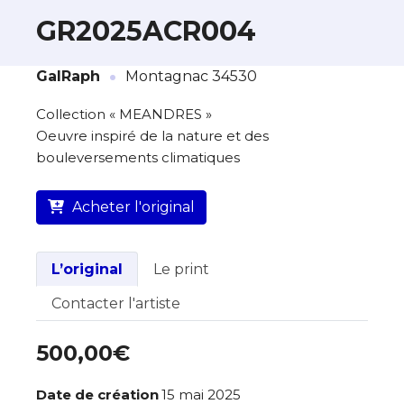
GR2025ACR004
·
À propos de cette œuvre
GalRaph
Montagnac 34530
L’artiste assume l’entière responsabilité
Collection « MEANDRES »
de cette annonce ainsi que la vente et
Oeuvre inspiré de la nature et des
la livraison de l’œuvre originale.
bouleversements climatiques
Lieu où se trouve l’œuvre originale :
Montagnac 34530
Acheter l'original
L’original
Le print
Contacter l'artiste
500,00€
Date de création
15 mai 2025