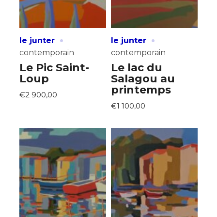
J'accepte les
termes et conditions
Prénom
·
·
le junter
le junter
contemporain
contemporain
* Champ obligatoire
Statut / Organisation
Le Pic Saint-
Le lac du
Loup
Salagou au
printemps
J'accepte les
termes et conditions
€2 900,00
€1 100,00
* Champ obligatoire