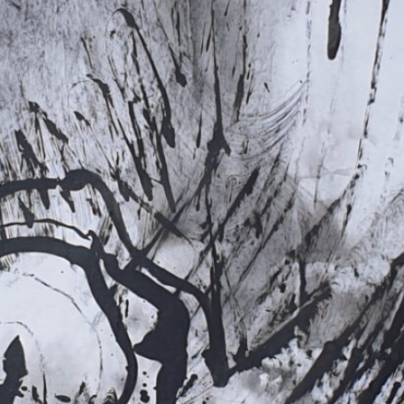
*
*
nisation
es
termes et conditions
nisation