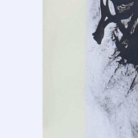
* Champ oblig
J'accepte l
* Champ oblig