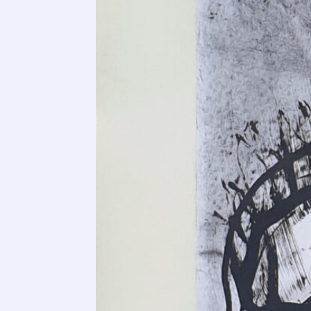
Adresse email
Nom
Adresse email
Prénom
Nom
Statut / Orga
Prénom
J'accepte l
Statut / Orga