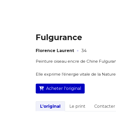
Fulgurance
·
Florence Laurent
34
L’artiste assume l’entière
Peinture oiseau encre de Chine Fulguranc
Elle exprime l’énergie vitale de la Nature
Acheter l'original
L’original
Le print
Contacter l