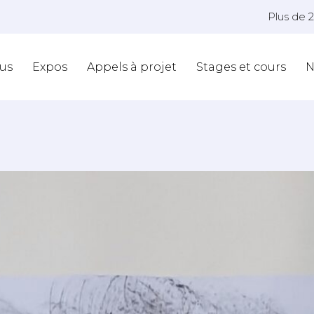
Plus de 
us
Expos
Appels à projet
Stages et cours
N