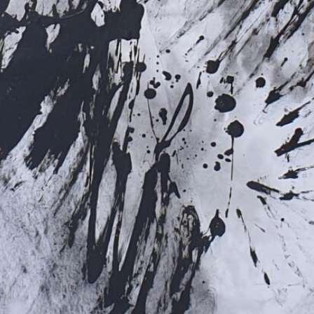
atoire
es
termes et conditions
atoire