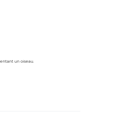
aison de l’œuvre originale.
entant un oiseau.