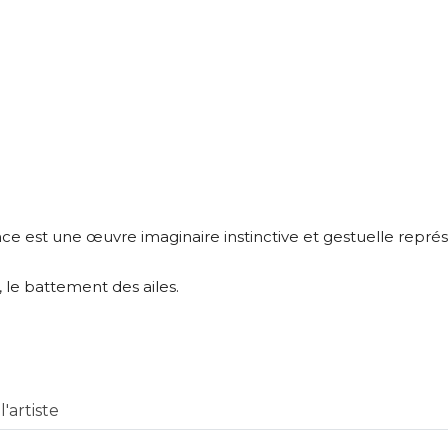
À propos de cette œuvre
 responsabilité de cette annonce ainsi que la vente et la livr
e est une œuvre imaginaire instinctive et gestuelle représ
Lieu où se trouve l’œuvre originale :
, le battement des ailes.
34
'artiste