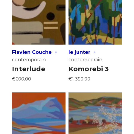
·
·
Flavien Couche
le junter
contemporain
contemporain
Interlude
Komorebi 3
Adresse email*
€600,00
€1 350,00
Nom
Prénom
Adresse email*
Statut / Organisation