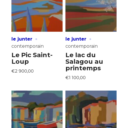
Nom
J'accepte les
termes et conditions
Prénom
·
·
* Champ obligatoire
le junter
le junter
Statut / Organisation
contemporain
contemporain
Le Pic Saint-
Le lac du
Loup
Salagou au
J'accepte les
termes et conditions
printemps
€2 900,00
€1 100,00
* Champ obligatoire