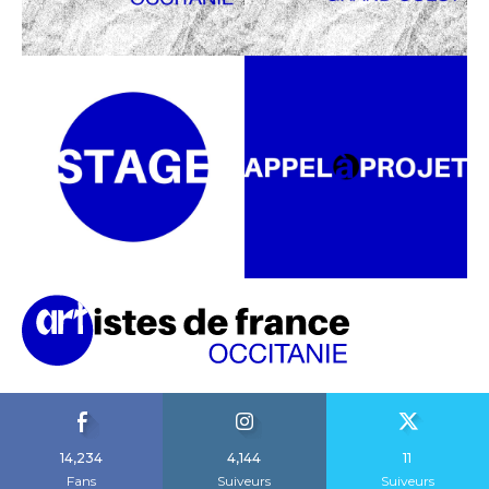
14,234
4,144
11
Fans
Suiveurs
Suiveurs