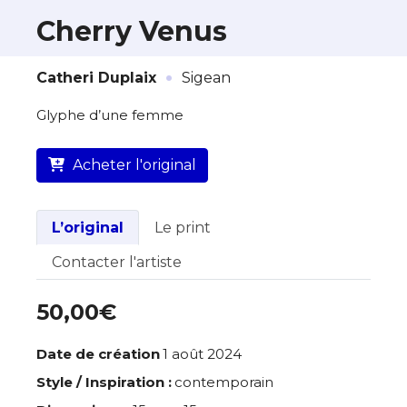
Cherry Venus
·
À propos de cette œuvre
Catheri Duplaix
Sigean
L’artiste assume l’entière responsabilité
Glyphe d’une femme
de cette annonce ainsi que la vente et
la livraison de l’œuvre originale.
Acheter l'original
Lieu où se trouve l’œuvre originale :
Sigean
L’original
Le print
Contacter l'artiste
50,00€
Date de création
1 août 2024
Style / Inspiration :
contemporain