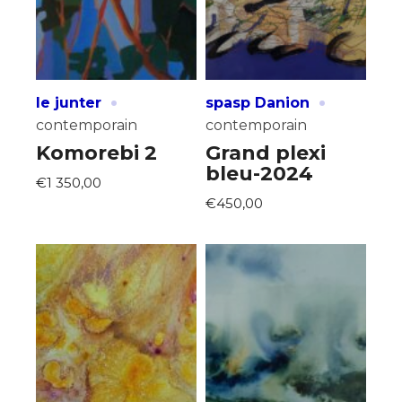
·
·
le junter
spasp Danion
contemporain
contemporain
Komorebi 2
Grand plexi
bleu-2024
€1 350,00
€450,00