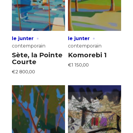
·
·
le junter
le junter
contemporain
contemporain
Sète, la Pointe
Komorebi 1
Courte
€1 150,00
€2 800,00