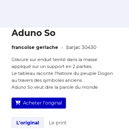
Aduno So
·
À propos de cette œuvre
francoise gerlache
barjac 30430
L’artiste assume l’entière responsabilité
Gravure sur enduit teinté dans la masse
de cette annonce ainsi que la vente et
appliqué sur un support en 2 parties.
la livraison de l’œuvre originale.
Le tableau raconte l’histoire du peuple Dogon
au travers des symboles anciens.
Lieu où se trouve l’œuvre originale :
Aduno So veut dire la parole du monde
barjac 30430
Acheter l'original
L’original
Le print