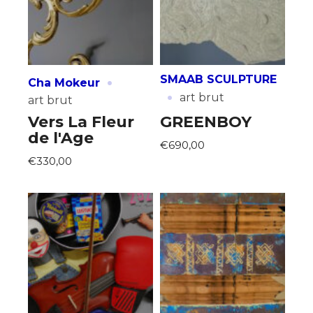
·
SMAAB SCULPTURE
Cha Mokeur
·
art brut
art brut
Vers La Fleur
GREENBOY
de l'Age
€690,00
€330,00