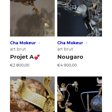
·
·
Cha Mokeur
Cha Mokeur
art brut
art brut
Projet A
Nougaro
Adresse email*
€4 900,00
€2 800,00
Nom
Prénom
Adresse email*
Statut / Organisation