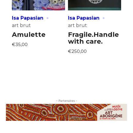
·
·
Isa Papasian
Isa Papasian
art brut
art brut
Amulette
Fragile.Handle
with care.
€35,00
€250,00
- Partenaires -