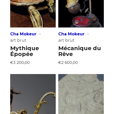
Nom
J'accepte les
termes et conditions
Prénom
·
·
* Champ obligatoire
Cha Mokeur
Cha Mokeur
Statut / Organisation
art brut
art brut
Mythique
Mécanique du
Épopée
Rêve
J'accepte les
termes et conditions
€3 200,00
€2 600,00
* Champ obligatoire