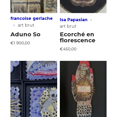
·
francoise gerlache
Isa Papasian
·
art brut
art brut
Aduno So
Ecorché en
florescence
€1 900,00
€450,00