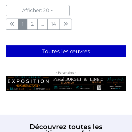
Afficher: 20
1
2
...
14
Toutes les œuvres
- Partenaires -
Découvrez toutes les