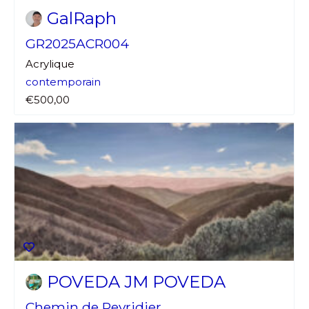
GalRaph
GR2025ACR004
Acrylique
contemporain
€500,00
Adresse email*
Nom
Prénom
Adresse email*
Statut / Organisation
POVEDA JM POVEDA
Nom
Chemin de Peyridier