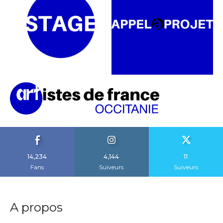
14,234
4,144
11
Fans
Suiveurs
Suiveurs
A propos