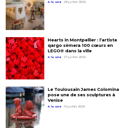
A la une
28 juillet 2026
J'accepte les
termes et conditions
Prénom
* Champ obligatoire
Statut / Organisation
Hearts in Montpellier : l’artiste
qargo sèmera 100 cœurs en
LEGO® dans la ville
J'accepte les
termes et conditions
A la une
27 juillet 2026
* Champ obligatoire
Le Toulousain James Colomina
pose une de ses sculptures à
Venise
A la une
13 juillet 2026