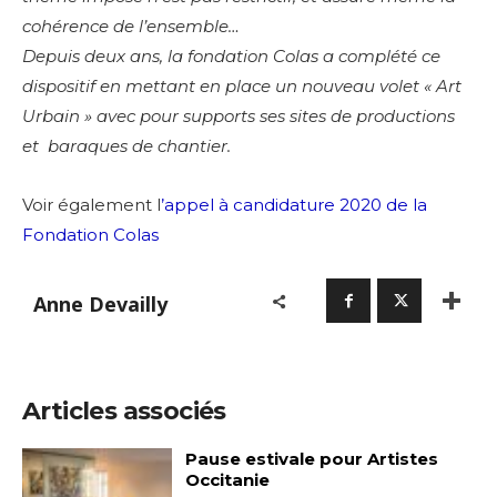
cohérence de l’ensemble…
Depuis deux ans, la fondation Colas a complété ce
dispositif en mettant en place un nouveau volet « Art
Urbain » avec pour supports ses sites de productions
et baraques de chantier.
Voir également l
’appel à candidature 2020 de la
Fondation Colas
Adresse email*
Anne Devailly
Nom
Prénom
Articles associés
Adresse email*
Statut / Organisation
Pause estivale pour Artistes
Occitanie
Nom