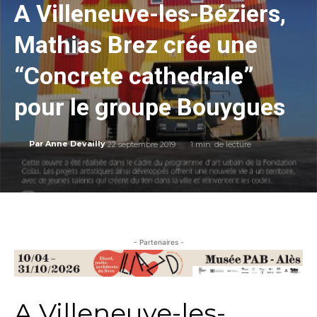
A Villeneuve-les-Béziers,
Mathias Brez crée une
“Concrete cathedrale”
pour le groupe Bouygues
22 septembre 2019
1
min. de lecture
Par
Anne Devailly
- Partenaires -
A Villeneuve-les-