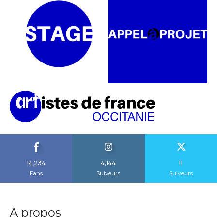
14,234
4,144
11
Fans
Suiveurs
Suiveurs
A propos