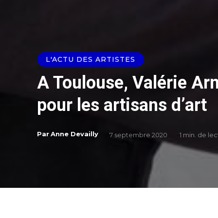
L'ACTU DES ARTISTES
A Toulouse, Valérie A
pour les artisans d’art
Par
Anne Devailly
7 septembre 2020
1
min. de lec