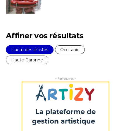
Statut / Organisation
Nom
J'accepte les
termes et conditions
Prénom
Affiner vos résultats
* Champ obligatoire
Statut / Organisation
L'actu des artistes
Occitanie
Haute-Garonne
J'accepte les
termes et conditions
- Partenaires -
* Champ obligatoire