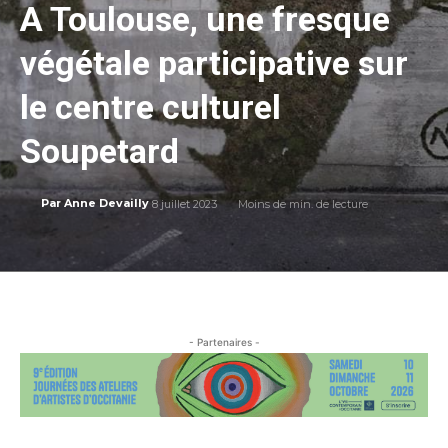
A Toulouse, une fresque
végétale participative sur
le centre culturel
Soupetard
8 juillet 2023
Moins de
min. de lecture
Par
Anne Devailly
- Partenaires -