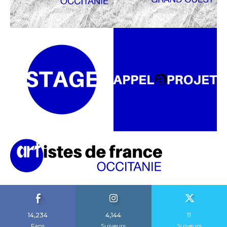
14,234
4,144
11
Fans
Suiveurs
Suiveurs