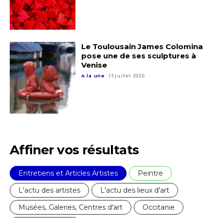
Le Toulousain James Colomina
pose une de ses sculptures à
Venise
A la une
13 juillet 2026
Adresse email*
Nom
Prénom
Affiner vos résultats
Adresse email*
Entretiens et Articles Artistes
Peintre
Statut / Organisation
Nom
L'actu des artistes
L'actu des lieux d'art
J'accepte les
termes et conditions
Musées, Galeries, Centres d'art
Occitanie