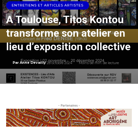
ENTRETIENS ET ARTICLES ARTISTES
A Toulouse, Titos Kontou
transforme son atelier en
lieu d’exposition collective
28 octobre 2024
Moins de
min. de lecture
Par
Anne Devailly
- Partenaires -