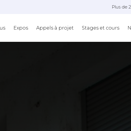
Plus de 
us
Expos
Appels à projet
Stages et cours
N