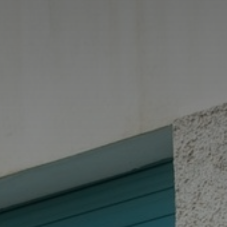
*
*
nisation
es
termes et conditions
nisation