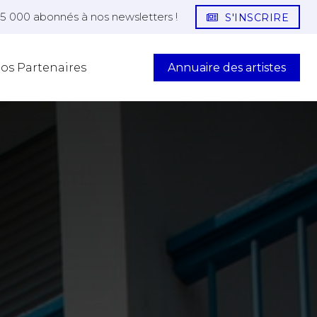
25 000 abonnés à nos newsletters !
S'INSCRIRE
Annuaire des artistes
os Partenaires