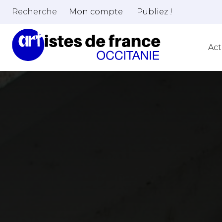
Recherche
Mon compte
Publiez !
Act