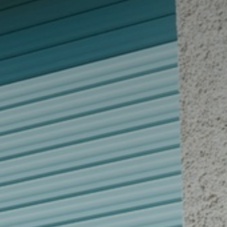
atoire
es
termes et conditions
atoire