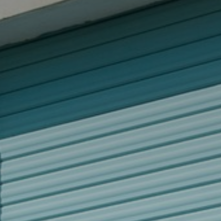
* Champ oblig
J'accepte l
* Champ oblig