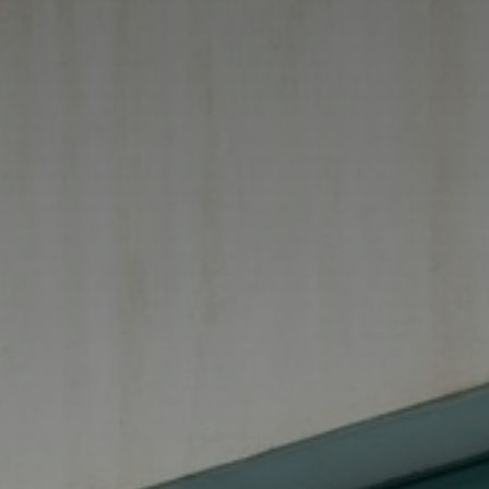
Adresse email
Nom
Adresse email
Prénom
Nom
Statut / Orga
Prénom
J'accepte l
Statut / Orga