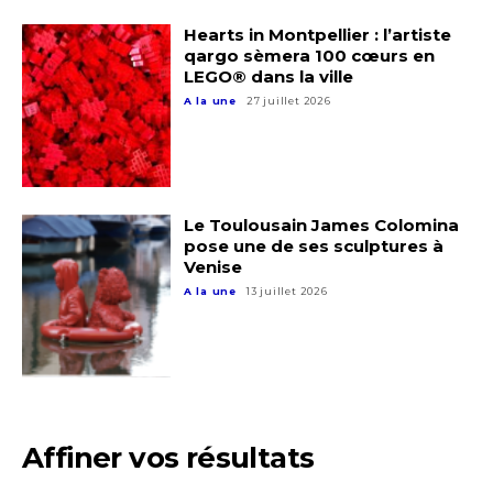
Hearts in Montpellier : l’artiste
qargo sèmera 100 cœurs en
LEGO® dans la ville
A la une
27 juillet 2026
Adresse email*
Le Toulousain James Colomina
pose une de ses sculptures à
Venise
Nom
A la une
13 juillet 2026
Prénom
Adresse email*
Statut / Organisation
Affiner vos résultats
Nom