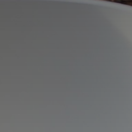
*
*
nisation
es
termes et conditions
nisation