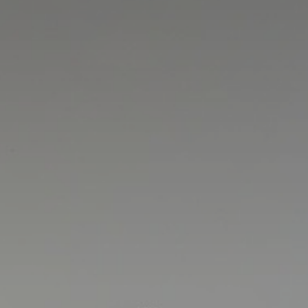
* Champ oblig
J'accepte l
* Champ oblig