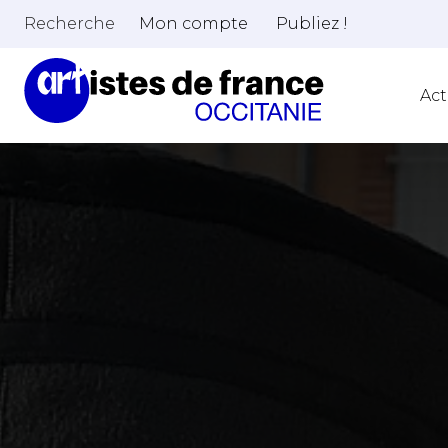
Recherche
Mon compte
Publiez !
Act