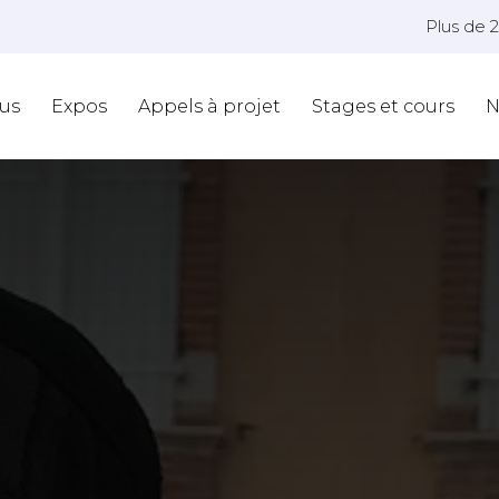
Plus de 
us
Expos
Appels à projet
Stages et cours
N