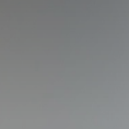
atoire
es
termes et conditions
atoire