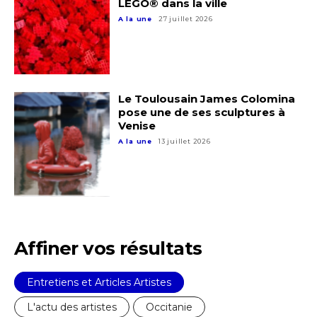
LEGO® dans la ville
A la une
27 juillet 2026
Le Toulousain James Colomina
pose une de ses sculptures à
Adresse email*
Venise
A la une
13 juillet 2026
Nom
Prénom
Adresse email*
Affiner vos résultats
Statut / Organisation
Nom
Entretiens et Articles Artistes
J'accepte les
termes et conditions
L'actu des artistes
Occitanie