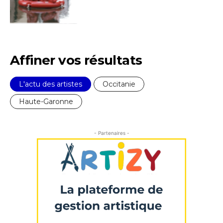
Statut / Organisation
Nom
J'accepte les
termes et conditions
Prénom
Affiner vos résultats
* Champ obligatoire
Statut / Organisation
L'actu des artistes
Occitanie
Haute-Garonne
J'accepte les
termes et conditions
- Partenaires -
* Champ obligatoire