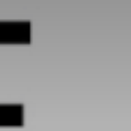
atoire
es
termes et conditions
atoire