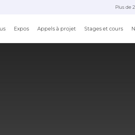
Plus de 
us
Expos
Appels à projet
Stages et cours
N