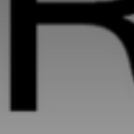
Adresse email
Nom
Adresse email
Prénom
Nom
Statut / Orga
Prénom
J'accepte l
Statut / Orga