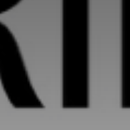
*
*
nisation
es
termes et conditions
nisation