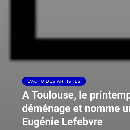
L'ACTU DES ARTISTES
A Toulouse, le printem
déménage et nomme une
Eugénie Lefebvre