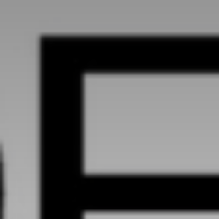
* Champ oblig
J'accepte l
* Champ oblig