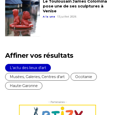
Le Toulousain James Colomina
pose une de ses sculptures à
Venise
A la une
13 juillet 2026
Affiner vos résultats
L'actu des lieux d'art
Musées, Galeries, Centres d'art
Occitanie
Haute-Garonne
- Partenaires -