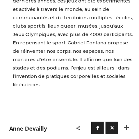
dernières années, ces jeux ont été expérimentés
Prénom
et activés à travers le monde, au sein de
Adresse email*
communautés et de territoires multiples : écoles,
clubs sportifs, lieux queer, musées, jusqu’aux
Statut / Organisation
Jeux Olympiques, avec plus de 4000 participants.
Nom
En repensant le sport, Gabriel Fontana propose
J'accepte les
termes et conditions
de réinventer nos corps, nos espaces, nos
Prénom
manières d’être ensemble. Il affirme que loin des
stades et des podiums, l’enjeu est ailleurs : dans
* Champ obligatoire
l’invention de pratiques corporelles et sociales
Statut / Organisation
libératrices.
J'accepte les
termes et conditions
* Champ obligatoire
Anne Devailly