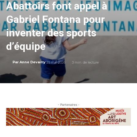
Abattoirs font appel à
Gabriel Fontana pour
inventer des sports
d’équipe
25 mai 2026
3
min. de lecture
Par
Anne Devailly
- Partenaires -