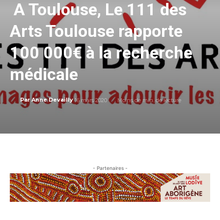
A Toulouse, Le 111 des
Arts Toulouse rapporte
100 000€ à la recherche
médicale
16 mars 2020
Moins de
min. de lecture
Par
Anne Devailly
- Partenaires -