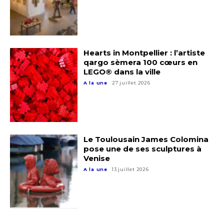
Nom
Hearts in Montpellier : l’artiste
Prénom
qargo sèmera 100 cœurs en
LEGO® dans la ville
Adresse email*
A la une
27 juillet 2026
Statut / Organisation
Nom
J'accepte les
termes et conditions
Prénom
Le Toulousain James Colomina
pose une de ses sculptures à
Venise
* Champ obligatoire
A la une
13 juillet 2026
Statut / Organisation
J'accepte les
termes et conditions