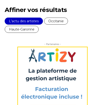
* Champ obligatoire
Affiner vos résultats
L'actu des artistes
Occitanie
Haute-Garonne
- Partenaires -