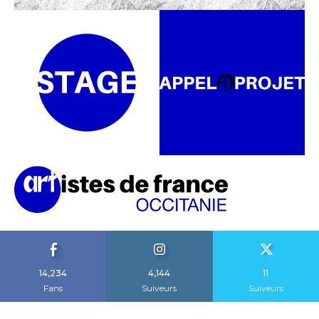
14,234
4,144
11
Fans
Suiveurs
Suiveurs