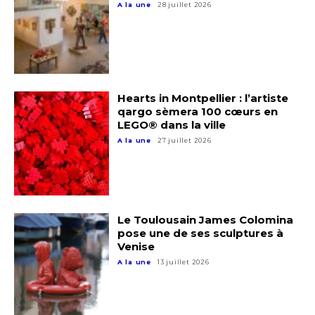
Nom
A la une
28 juillet 2026
J'accepte les
termes et conditions
Prénom
* Champ obligatoire
Statut / Organisation
Hearts in Montpellier : l’artiste
qargo sèmera 100 cœurs en
LEGO® dans la ville
J'accepte les
termes et conditions
A la une
27 juillet 2026
* Champ obligatoire
Le Toulousain James Colomina
pose une de ses sculptures à
Venise
A la une
13 juillet 2026