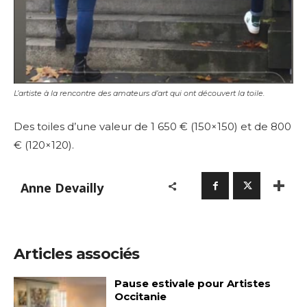
L’artiste à la rencontre des amateurs d’art qui ont découvert la toile.
Des toiles d’une valeur de 1 650 € (150×150) et de 800
€ (120×120).
Adresse email*
Anne Devailly
Nom
Prénom
Articles associés
Adresse email*
Pause estivale pour Artistes
Statut / Organisation
Occitanie