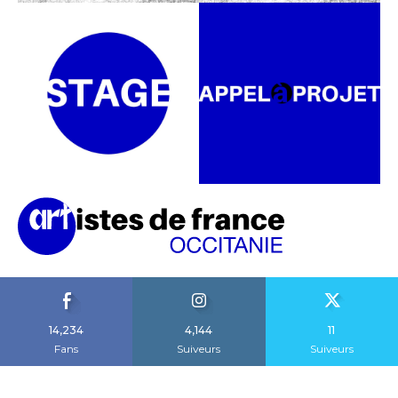
14,234
4,144
11
Fans
Suiveurs
Suiveurs