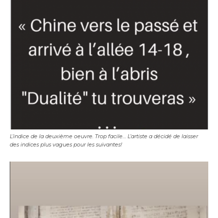
L’indice de la deuxième oeuvre. Trop facile… L’artiste a décidé de laisser
des indices plus vagues pour les suivantes!