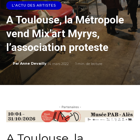
L'ACTU DES ARTISTES
A Toulouse, la Métropole
vend Mix’art Myrys,
l’association proteste
14 mars 2022
1
min. de lecture
Par
Anne Devailly
- Partenaires -
A Toulouse, la