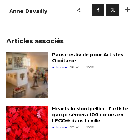
Anne Devailly
Articles associés
Adresse email*
Pause estivale pour Artistes
Occitanie
Nom
A la une
28 juillet 2026
Prénom
Adresse email*
Statut / Organisation
Hearts in Montpellier : l’artiste
Nom
qargo sèmera 100 cœurs en
LEGO® dans la ville
J'accepte les
termes et conditions
A la une
27 juillet 2026
Prénom