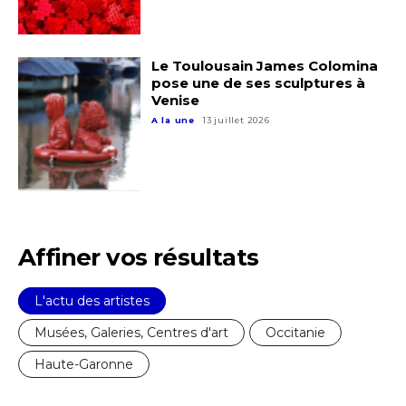
* Champ obligatoire
Statut / Organisation
Le Toulousain James Colomina
pose une de ses sculptures à
J'accepte les
termes et conditions
Venise
A la une
13 juillet 2026
* Champ obligatoire
Affiner vos résultats
L'actu des artistes
Musées, Galeries, Centres d'art
Occitanie
Haute-Garonne