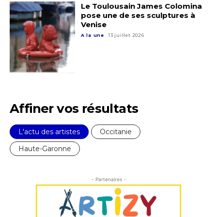
Le Toulousain James Colomina
pose une de ses sculptures à
Venise
A la une
13 juillet 2026
Affiner vos résultats
L'actu des artistes
Occitanie
Adresse email*
Haute-Garonne
Nom
- Partenaires -
Prénom