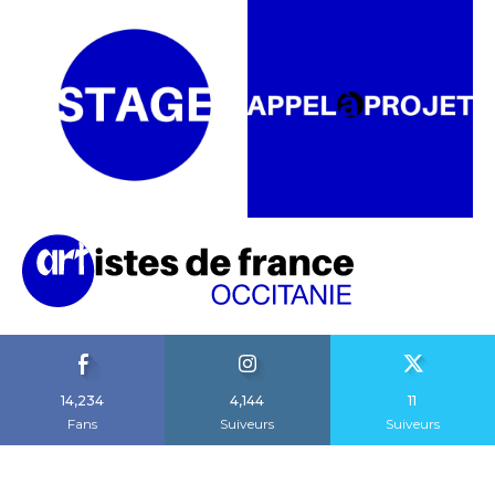
14,234
4,144
11
Fans
Suiveurs
Suiveurs