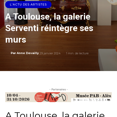
L'ACTU DES ARTISTES
A Toulouse, la galerie
Serventi réintègre ses
murs
29 janvier 2024
1
min. de lecture
Par
Anne Devailly
- Partenaires -
A Toulouse, la galerie