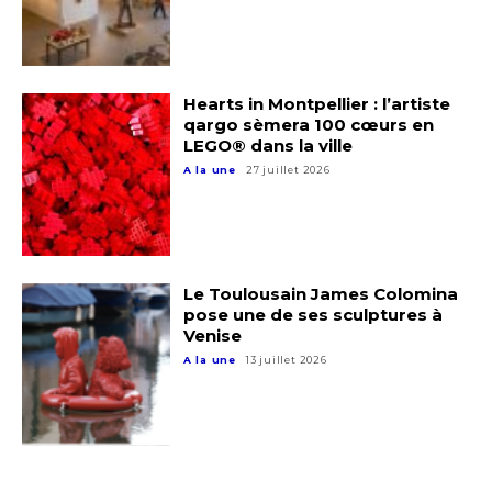
Adresse email*
Nom
Hearts in Montpellier : l’artiste
qargo sèmera 100 cœurs en
LEGO® dans la ville
Prénom
A la une
27 juillet 2026
Adresse email*
Statut / Organisation
Nom
J'accepte les
termes et conditions
Le Toulousain James Colomina
pose une de ses sculptures à
Prénom
Venise
A la une
13 juillet 2026
* Champ obligatoire
Statut / Organisation
J'accepte les
termes et conditions