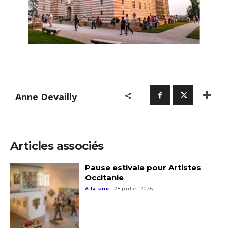
J'accepte les
termes et conditions
Prénom
* Champ obligatoire
Statut / Organisation
J'accepte les
termes et conditions
Anne Devailly
* Champ obligatoire
Articles associés
Pause estivale pour Artistes
Occitanie
A la une
28 juillet 2026