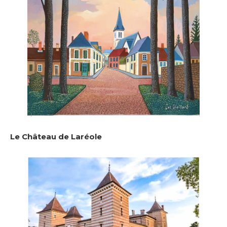
Adresse email*
Nom
Le Château de Laréole
Prénom
Adresse email*
Statut / Organisation
Nom