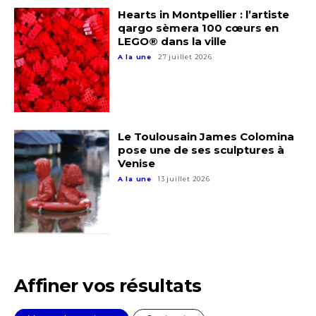
Hearts in Montpellier : l’artiste
qargo sèmera 100 cœurs en
LEGO® dans la ville
A la une
27 juillet 2026
Adresse email*
Le Toulousain James Colomina
pose une de ses sculptures à
Venise
Nom
A la une
13 juillet 2026
Prénom
Adresse email*
Statut / Organisation
Affiner vos résultats
Nom
J'accepte les
termes et conditions