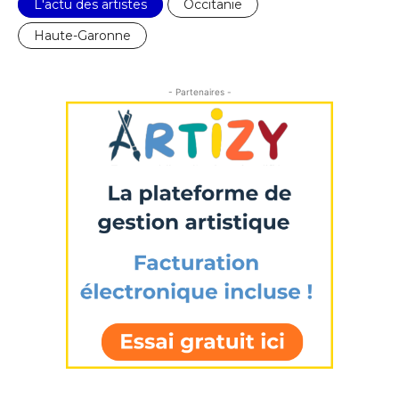
L'actu des artistes
Occitanie
Prénom
Haute-Garonne
* Champ obligatoire
Statut / Organisation
- Partenaires -
J'accepte les
termes et conditions
* Champ obligatoire