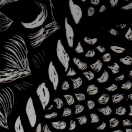
atoire
es
termes et conditions
atoire