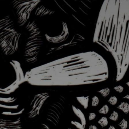
*
*
nisation
es
termes et conditions
nisation