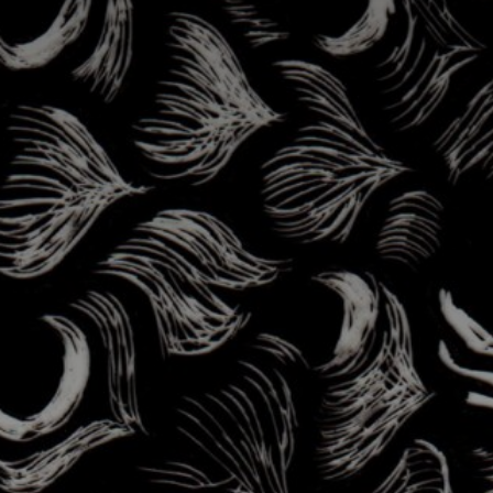
Adresse email
Nom
Adresse email
Prénom
Nom
Statut / Orga
Prénom
J'accepte l
Statut / Orga