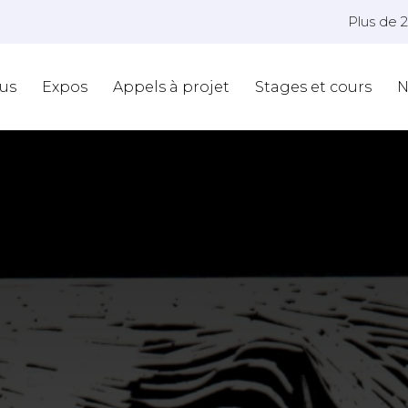
Plus de 
us
Expos
Appels à projet
Stages et cours
N