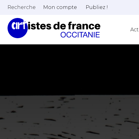
Recherche
Mon compte
Publiez !
Act