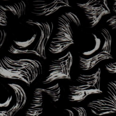
* Champ oblig
J'accepte l
* Champ oblig