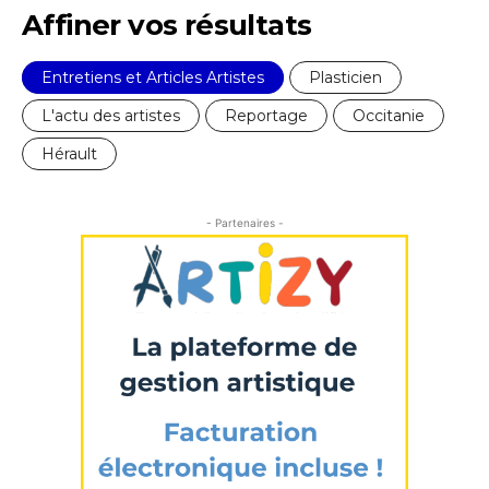
Affiner vos résultats
Nom
Entretiens et Articles Artistes
Plasticien
L'actu des artistes
Reportage
Occitanie
Prénom
Hérault
Adresse email*
Statut / Organisation
- Partenaires -
Nom
J'accepte les
termes et conditions
Prénom
* Champ obligatoire
Statut / Organisation
J'accepte les
termes et conditions