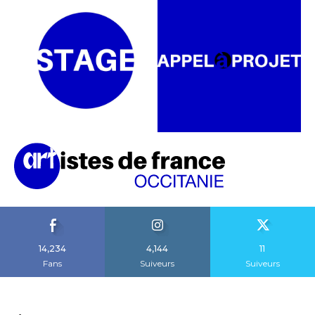
14,234
4,144
11
Fans
Suiveurs
Suiveurs