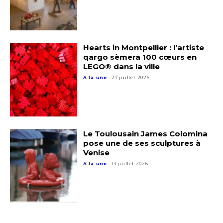
Hearts in Montpellier : l’artiste
qargo sèmera 100 cœurs en
LEGO® dans la ville
A la une
27 juillet 2026
Adresse email*
Le Toulousain James Colomina
Nom
pose une de ses sculptures à
Venise
A la une
13 juillet 2026
Prénom
Adresse email*
Statut / Organisation
Nom