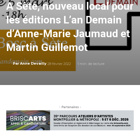
A Sète, nouveau local pour
les éditions L’an Demain
d’Anne-Marie Jaumaud et
Martin Guillemot
28 février 2022
1
min. de lecture
Par
Anne Devailly
- Partenaires -