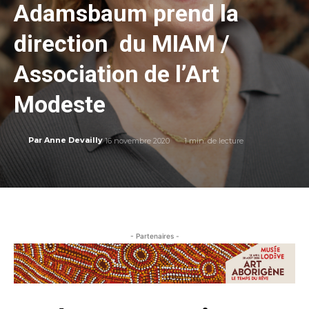
Adamsbaum prend la
direction du MIAM /
Association de l’Art
Modeste
16 novembre 2020
1
min. de lecture
Par
Anne Devailly
- Partenaires -