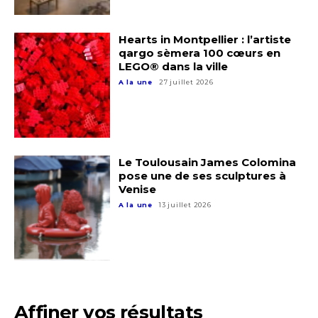
Nom
Hearts in Montpellier : l’artiste
qargo sèmera 100 cœurs en
LEGO® dans la ville
Prénom
A la une
27 juillet 2026
Adresse email*
Statut / Organisation
Nom
Le Toulousain James Colomina
J'accepte les
termes et conditions
pose une de ses sculptures à
Venise
Prénom
A la une
13 juillet 2026
* Champ obligatoire
Statut / Organisation
J'accepte les
termes et conditions
Affiner vos résultats