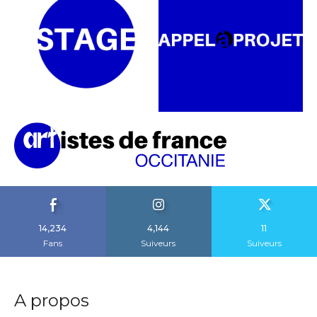
14,234
4,144
11
Fans
Suiveurs
Suiveurs
A propos