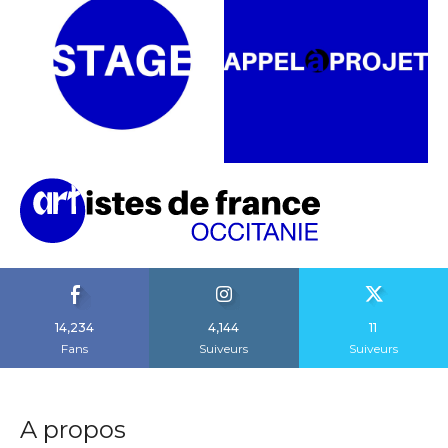
14,234
4,144
11
Fans
Suiveurs
Suiveurs
A propos