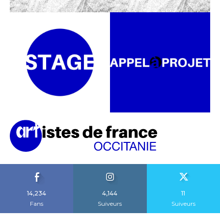
14,234
4,144
11
Fans
Suiveurs
Suiveurs