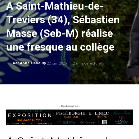
A Saint-Mathieu-de-
Treviers (34), Sébastien
Masse (Seb-M) réalise
une fresque au collège
22 juin 2025
2
min. de lecture
Par
Anne Devailly
- Partenaires -