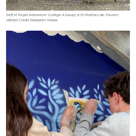
SeB M Projet Arboretum College A.Savary à St-Mathieu-de-Treviers
(détail) Crédit Sébastien Masse