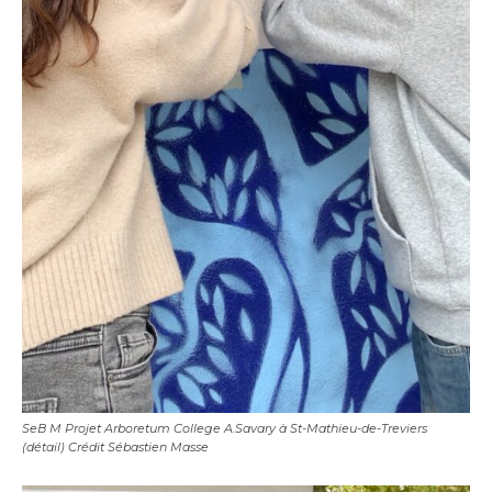
Adresse email*
Nom
SeB M Projet Arboretum College A.Savary à St-Mathieu-de-Treviers
(détail) Crédit Sébastien Masse
Prénom
Adresse email*