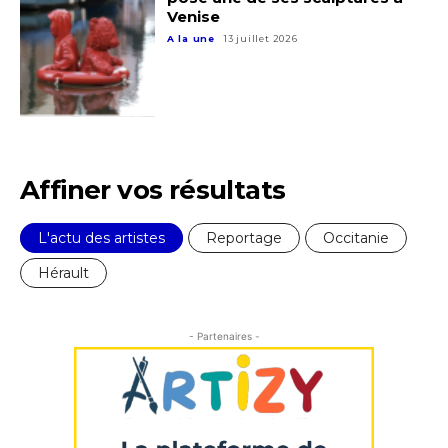
Venise
A la une
13 juillet 2026
Affiner vos résultats
L'actu des artistes
Reportage
Occitanie
Hérault
- Partenaires -