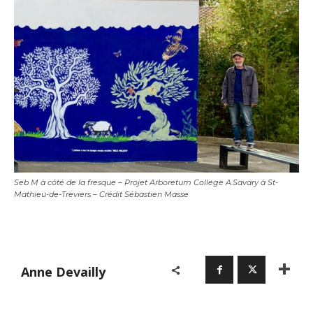
Statut / Organisation
Nom
J'accepte les
termes et conditions
Prénom
* Champ obligatoire
Statut / Organisation
J'accepte les
termes et conditions
Seb M à côté de la fresque – Projet Arboretum College A.Savary à St-
Mathieu-de-Treviers – Crédit Sébastien Masse
* Champ obligatoire
Anne Devailly