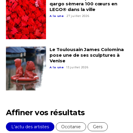
qargo sèmera 100 cœurs en
LEGO® dans la ville
A la une
27 juillet 2026
Adresse email*
Le Toulousain James Colomina
pose une de ses sculptures à
Venise
Nom
A la une
13 juillet 2026
Prénom
Adresse email*
Statut / Organisation
Affiner vos résultats
Nom
J'accepte les
termes et conditions
L'actu des artistes
Occitanie
Gers