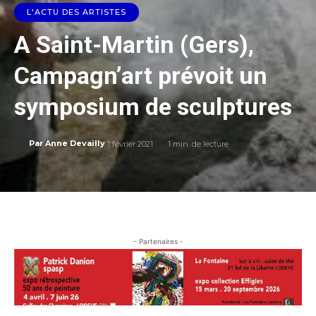
L'ACTU DES ARTISTES
A Saint-Martin (Gers),
Campagn’art prévoit un
symposium de sculptures
1 février 2021
1
min. de lecture
Par
Anne Devailly
- Partenaires -