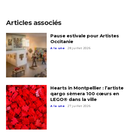
Adresse email*
Articles associés
Pause estivale pour Artistes
Nom
Occitanie
A la une
28 juillet 2026
Prénom
Adresse email*
Statut / Organisation
Nom
Hearts in Montpellier : l’artiste
qargo sèmera 100 cœurs en
J'accepte les
termes et conditions
LEGO® dans la ville
Prénom
A la une
27 juillet 2026
* Champ obligatoire
Statut / Organisation