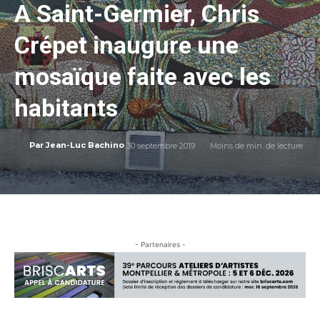
A Saint-Germier, Chris
Crépet inaugure une
mosaïque faite avec les
habitants
30 septembre 2019
Moins de
min. de lecture
Par
Jean-Luc Bachino
- Partenaires -