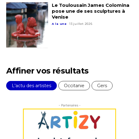
Le Toulousain James Colomina
pose une de ses sculptures à
J'accepte les
termes et conditions
Venise
A la une
13 juillet 2026
* Champ obligatoire
Affiner vos résultats
L'actu des artistes
Occitanie
Gers
- Partenaires -