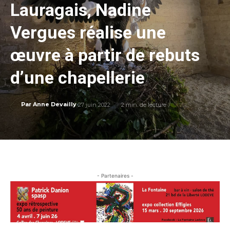
Lauragais, Nadine
Vergues réalise une
œuvre à partir de rebuts
d’une chapellerie
27 juin 2022
2
min. de lecture
Par
Anne Devailly
- Partenaires -