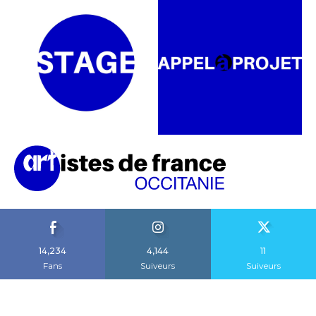
14,234
4,144
11
Fans
Suiveurs
Suiveurs