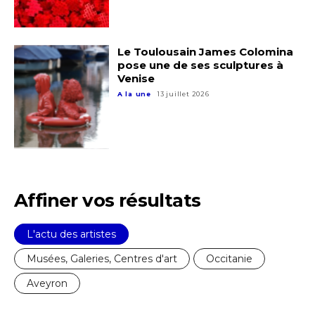
Prénom
Adresse email*
Le Toulousain James Colomina
pose une de ses sculptures à
Statut / Organisation
Venise
Nom
A la une
13 juillet 2026
J'accepte les
termes et conditions
Prénom
* Champ obligatoire
Statut / Organisation
Affiner vos résultats
J'accepte les
termes et conditions
L'actu des artistes
Musées, Galeries, Centres d'art
Occitanie
Aveyron
* Champ obligatoire