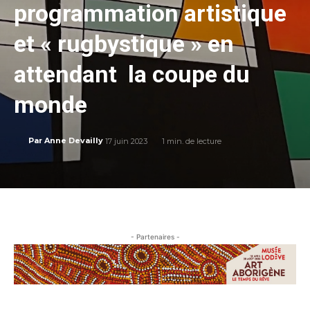
programmation artistique
et « rugbystique » en
attendant la coupe du
monde
17 juin 2023
1
min. de lecture
Par
Anne Devailly
- Partenaires -