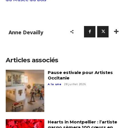
Anne Devailly
Adresse email*
Articles associés
Nom
Pause estivale pour Artistes
Occitanie
Prénom
A la une
28 juillet 2026
Adresse email*
Statut / Organisation
Nom
J'accepte les
termes et conditions
Hearts in Montpellier : l’artiste
Prénom
qargo sèmera 100 cœurs en