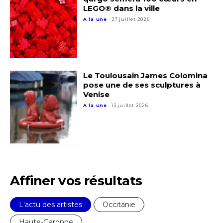
LEGO® dans la ville
* Champ obligatoire
A la une
27 juillet 2026
Statut / Organisation
J'accepte les
termes et conditions
Le Toulousain James Colomina
pose une de ses sculptures à
Venise
* Champ obligatoire
A la une
13 juillet 2026
Affiner vos résultats
L'actu des artistes
Occitanie
Haute-Garonne