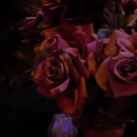
atoire
es
termes et conditions
atoire