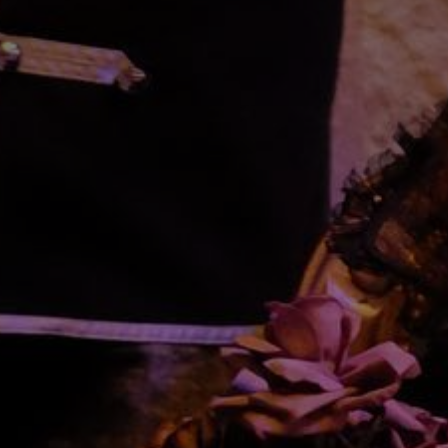
*
*
nisation
es
termes et conditions
nisation