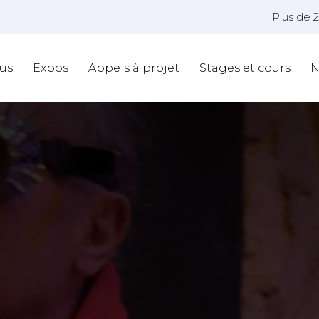
Plus de 
us
Expos
Appels à projet
Stages et cours
N