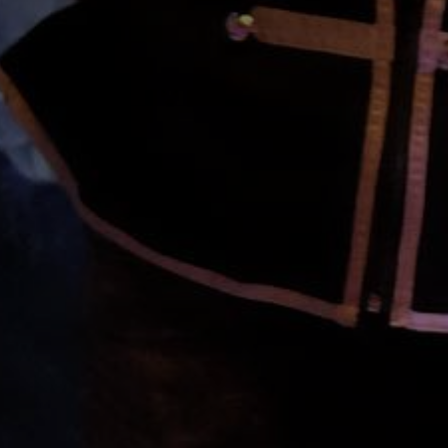
Adresse email
Nom
Adresse email
Prénom
Nom
Statut / Orga
Prénom
J'accepte l
Statut / Orga