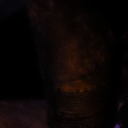
* Champ oblig
J'accepte l
* Champ oblig