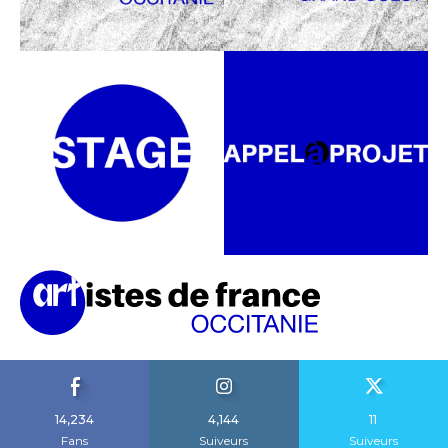
14,234
4,144
11
Fans
Suiveurs
Suiveurs