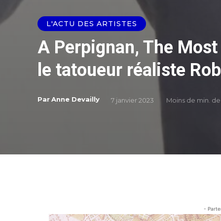
L'ACTU DES ARTISTES
A Perpignan, The Most
le tatoueur réaliste R
Par
Anne Devailly
7 janvier 2023
Moins de
min. de
- Parte