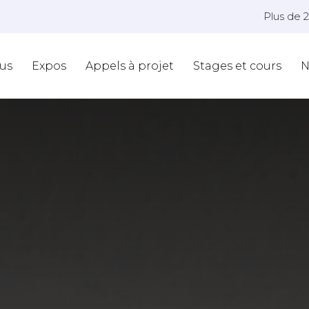
Plus de 
us
Expos
Appels à projet
Stages et cours
N