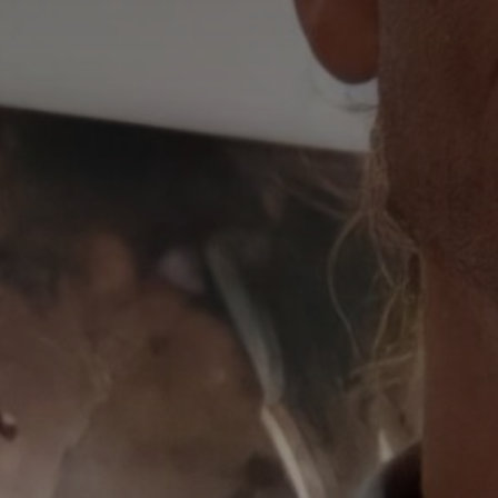
*
nisation
es
termes et conditions
nisation
atoire
es
termes et conditions
atoire