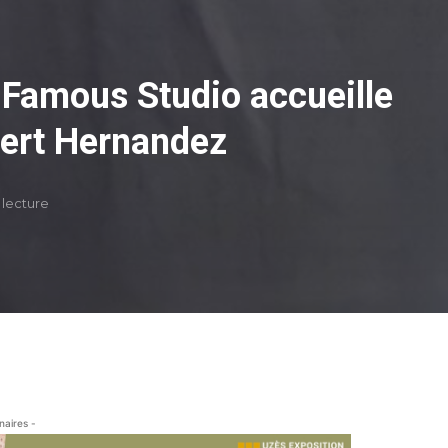
 Famous Studio accueille
obert Hernandez
 lecture
naires -