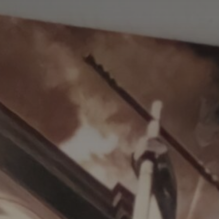
Nom
Adresse email
Prénom
Nom
Statut / Orga
Prénom
J'accepte l
Statut / Orga
* Champ oblig
J'accepte l
* Champ oblig